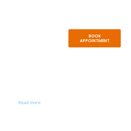
Call us now
BOOK
APPOINTMENT
for Instant
Appointment
Booking
BOOK
USEFUL
ABOUT
APPOINTMENT
LINKS
Read more
Rajamahendravaram
about Dr.
About
Rajesh
Tanuku
Services
Moganti, MD,
Online
DM
Contact