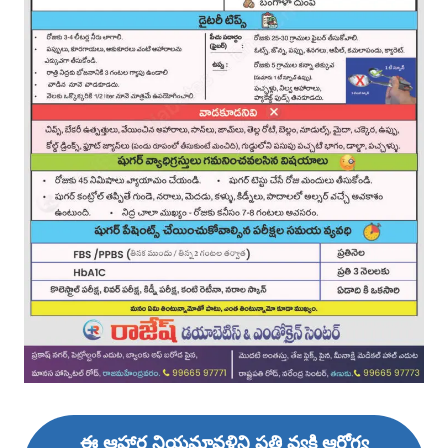
ఈ ఆహార నియమావళిని ప్రతి వ్యక్తి ఆరోగ్య