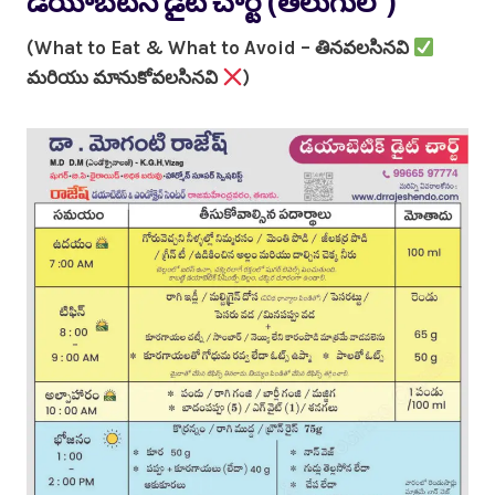
డయాబెటిస్ డైట్ చార్ట్ (తెలుగులో)
(What to Eat & What to Avoid – తినవలసినవి
మరియు మానుకోవలసినవి
)